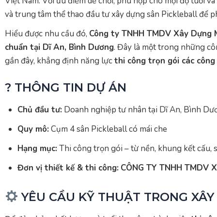
Việt Nam. Với ưu điểm dễ chơi, phù hợp cho mọi độ tuổi và
và trung tâm thể thao đầu tư xây dựng sân Pickleball để 
Hiểu được nhu cầu đó,
Công ty TNHH TMDV Xây Dựng 
chuẩn tại Dĩ An, Bình Dương
. Đây là một trong những cô
gần đây, khẳng định năng lực
thi công trọn gói các công 
?️ THÔNG TIN DỰ ÁN
Chủ đầu tư:
Doanh nghiệp tư nhân tại Dĩ An, Bình Dư
Quy mô:
Cụm 4 sân Pickleball có mái che
Hạng mục:
Thi công trọn gói – từ nền, khung kết cấu,
Đơn vị thiết kế & thi công:
CÔNG TY TNHH TMDV 
YÊU CẦU KỸ THUẬT TRONG XÂY