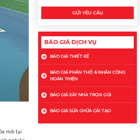
GỬI YÊU CẦU
BÁO GIÁ DỊCH VỤ
BÁO GIÁ THIẾT KẾ
BÁO GIÁ PHẦN THÔ & NHÂN CÔNG
HOÀN THIỆN
BÁO GIÁ XÂY NHÀ TRỌN GÓI
BÁO GIÁ SỬA CHỮA CẢI TẠO
e mới tại