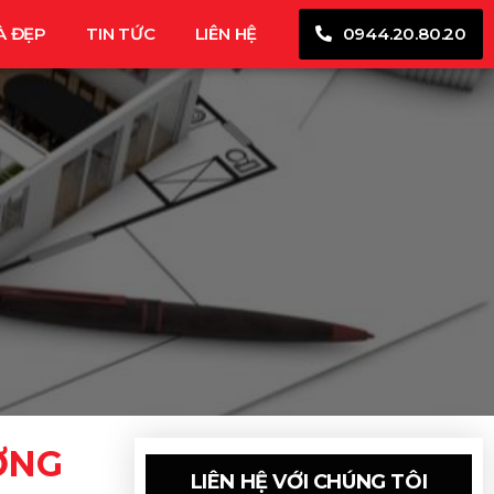
À ĐẸP
TIN TỨC
LIÊN HỆ
0944.20.80.20
ƠNG
LIÊN HỆ VỚI CHÚNG TÔI