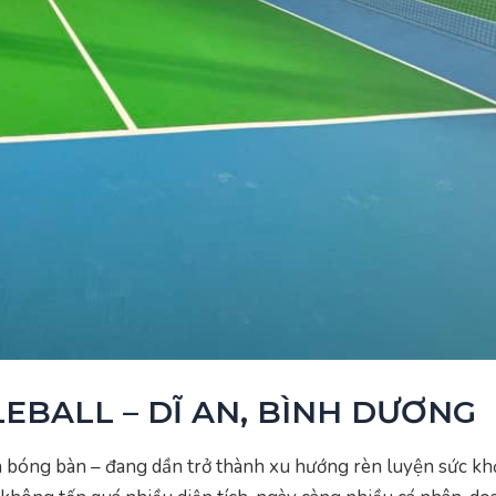
LEBALL – DĨ AN, BÌNH DƯƠNG
à bóng bàn – đang dần trở thành xu hướng rèn luyện sức khỏ