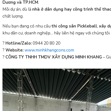
Dương và TP.HCM
.
Mỗi dự án, dù là
nhà ở dân dụng hay công trình thể tha
chất lượng.
Nếu bạn đang có nhu cầu
thi công sân Pickleball
,
xây d
khu dân cư, doanh nghiệp… hãy liên hệ ngay với chúng tôi 
?
Hotline/Zalo:
0944 20 80 20
?
Website:
www.minhkhangcons.com
?️
CÔNG TY TNHH TMDV XÂY DỰNG MINH KHANG
– Gi