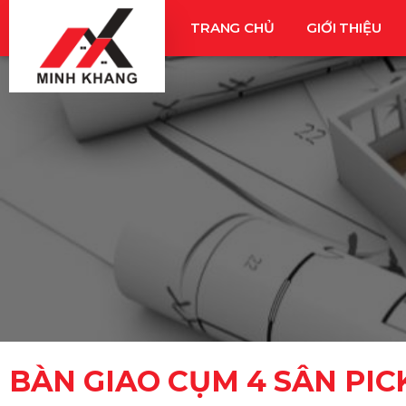
Nhảy
TRANG CHỦ
GIỚI THIỆU
tới
nội
dung
BÀN GIAO CỤM 4 SÂN PIC