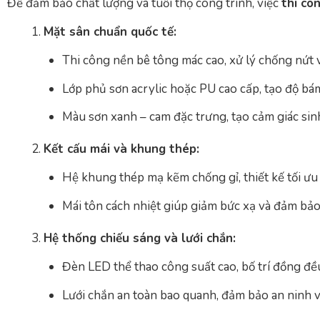
Để đảm bảo chất lượng và tuổi thọ công trình, việc
thi cô
Mặt sân chuẩn quốc tế:
Thi công nền bê tông mác cao, xử lý chống nứt 
Lớp phủ sơn acrylic hoặc PU cao cấp, tạo độ bám
Màu sơn xanh – cam đặc trưng, tạo cảm giác sin
Kết cấu mái và khung thép:
Hệ khung thép mạ kẽm chống gỉ, thiết kế tối ưu
Mái tôn cách nhiệt giúp giảm bức xạ và đảm bảo 
Hệ thống chiếu sáng và lưới chắn:
Đèn LED thể thao công suất cao, bố trí đồng đều
Lưới chắn an toàn bao quanh, đảm bảo an ninh v