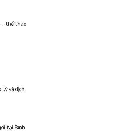
h – thể thao
p lý
và dịch
ói tại Bình