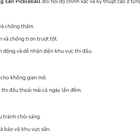
ng sân Pickleball
đòi hỏi độ chính xác và kỹ thuật cao ở từ
và chống thấm.
 và chống trơn trượt tốt.
h động và dễ nhận diện khu vực thi đấu.
 cho không gian mở.
thi đấu thoải mái cả ngày lẫn đêm.
 tránh chói sáng.
à bảo vệ khu vực sân.