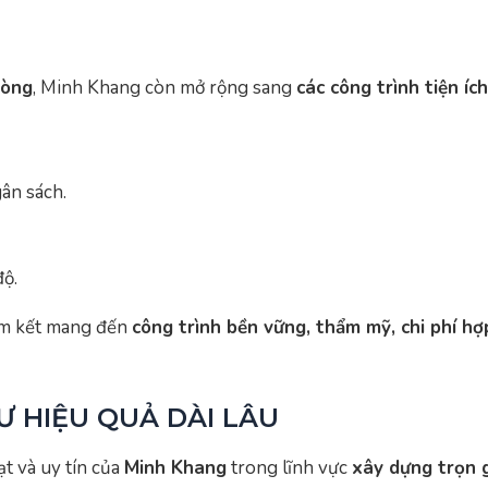
hòng
, Minh Khang còn mở rộng sang
các công trình tiện íc
gân sách.
độ.
am kết mang đến
công trình bền vững, thẩm mỹ, chi phí hợ
Ư HIỆU QUẢ DÀI LÂU
ạt và uy tín của
Minh Khang
trong lĩnh vực
xây dựng trọn g