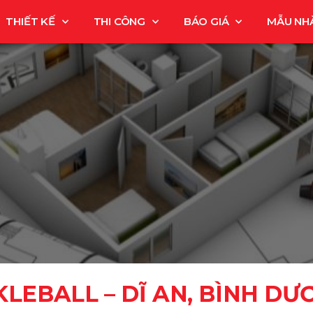
THIẾT KẾ
THI CÔNG
BÁO GIÁ
MẪU NH
KLEBALL – DĨ AN, BÌNH DƯ