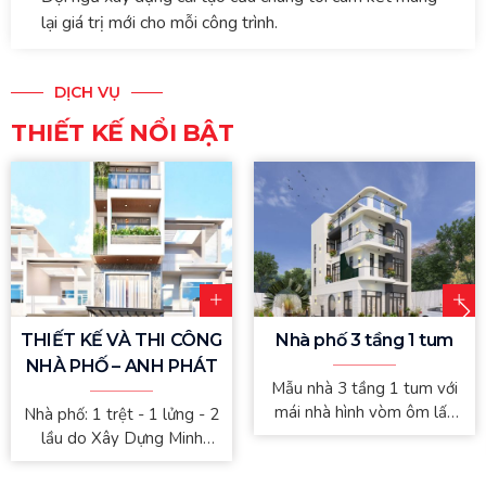
lại giá trị mới cho mỗi công trình.
DỊCH VỤ
THIẾT KẾ NỔI BẬT
THIẾT KẾ VÀ THI CÔNG
Nhà phố 3 tầng 1 tum
NHÀ PHỐ – ANH PHÁT
Mẫu nhà 3 tầng 1 tum với
mái nhà hình vòm ôm lấy
Nhà phố: 1 trệt - 1 lửng - 2
bầu trời, được trang trí bằng
lầu do Xây Dựng Minh
cây xanh. Các
Khang tư vấn và thiết kế