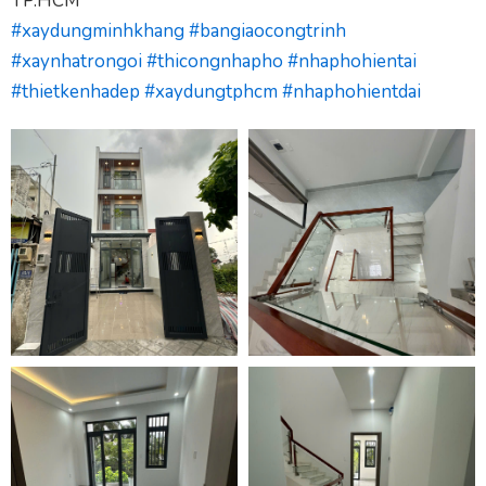
TP.HCM
#xaydungminhkhang
#bangiaocongtrinh
#xaynhatrongoi
#thicongnhapho
#nhaphohientai
#thietkenhadep
#xaydungtphcm
#nhaphohientdai