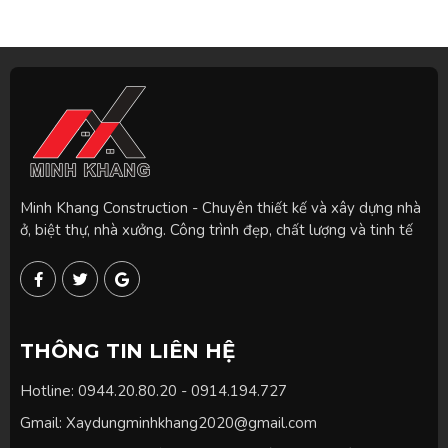
Minh Khang Construction - Chuyên thiết kế và xây dựng nhà
ở, biệt thự, nhà xưởng. Công trình đẹp, chất lượng và tinh tế
F
T
G
a
w
o
c
i
o
e
t
g
b
t
l
o
e
e
THÔNG TIN LIÊN HỆ
o
r
k
-
Hotline: 0944.20.80.20 - 0914.194.727
f
Gmail: Xaydungminhkhang2020@gmail.com