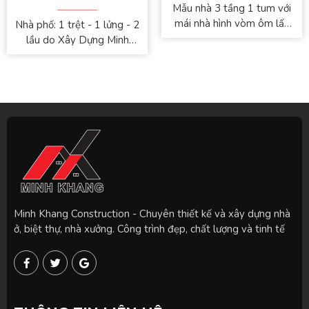
Mẫu nhà 3 tầng 1 tum với
mái nhà hình vòm ôm lấy
Nhà phố: 1 trệt - 1 lửng - 2
bầu trời, được trang trí bằng
lầu do Xây Dựng Minh
cây xanh. Các
Khang tư vấn và thiết kế
Minh Khang Construction - Chuyên thiết kế và xây dựng nhà
ở, biệt thự, nhà xưởng. Công trình đẹp, chất lượng và tinh tế
F
T
G
a
w
o
c
i
o
e
t
g
b
t
l
o
e
e