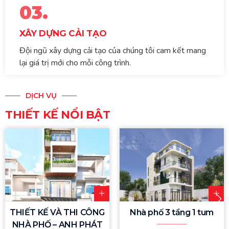
03.
XÂY DỰNG CẢI TẠO
Đội ngũ xây dựng cải tạo của chúng tôi cam kết mang
lại giá trị mới cho mỗi công trình.
DỊCH VỤ
THIẾT KẾ NỔI BẬT
THIẾT KẾ VÀ THI CÔNG
Nhà phố 3 tầng 1 tum
NHÀ PHỐ – ANH PHÁT