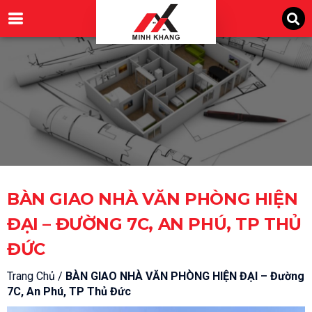
Nhảy
tới
nội
dung
BÀN GIAO NHÀ VĂN PHÒNG HIỆN
ĐẠI – ĐƯỜNG 7C, AN PHÚ, TP THỦ
ĐỨC
Trang Chủ /
BÀN GIAO NHÀ VĂN PHÒNG HIỆN ĐẠI – Đường
7C, An Phú, TP Thủ Đức