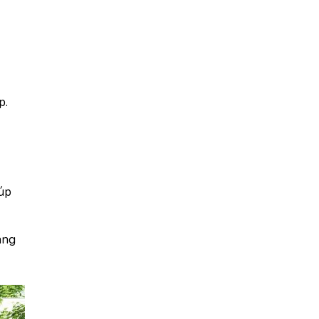
p.
iúp
ang