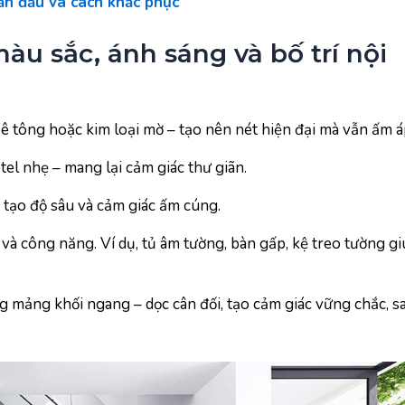
ần đầu và cách khắc phục
màu sắc, ánh sáng và bố trí nội
bê tông hoặc kim loại mờ – tạo nên nét hiện đại mà vẫn ấm á
tel nhẹ – mang lại cảm giác thư giãn.
tạo độ sâu và cảm giác ấm cúng.
i và công năng. Ví dụ, tủ âm tường, bàn gấp, kệ treo tường g
g mảng khối ngang – dọc cân đối, tạo cảm giác vững chắc, s