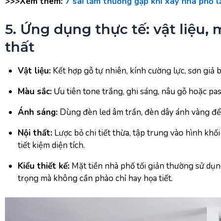
>>>Xem thêm:
7 sai lầm thường gặp khi xây nhà phố l
5. Ứng dụng thực tế: vật liệu, 
thất
Vật liệu:
Kết hợp gỗ tự nhiên, kính cường lực, sơn giả 
Màu sắc:
Ưu tiên tone trắng, ghi sáng, nâu gỗ hoặc pas
Ánh sáng:
Dùng đèn led âm trần, đèn dây ánh vàng để 
Nội thất:
Lược bỏ chi tiết thừa, tập trung vào hình khố
tiết kiệm diện tích.
Kiểu thiết kế:
Mặt tiền nhà phố tối giản thường sử dụn
trọng mà không cần phào chỉ hay họa tiết.