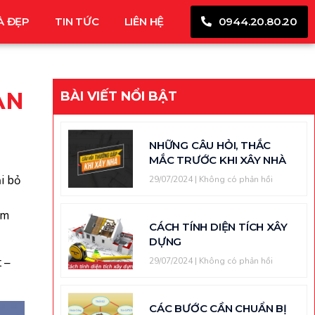
À ĐẸP
TIN TỨC
LIÊN HỆ
0944.20.80.20
ẢN
BÀI VIẾT NỔI BẬT
NHỮNG CÂU HỎI, THẮC
MẮC TRƯỚC KHI XÂY NHÀ
ại bỏ
29/07/2024
Không có phản hồi
ảm
CÁCH TÍNH DIỆN TÍCH XÂY
DỰNG
t –
29/07/2024
Không có phản hồi
CÁC BƯỚC CẦN CHUẨN BỊ