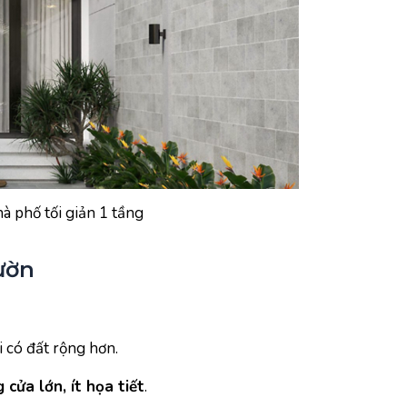
à phố tối giản 1 tầng
ườn
 có đất rộng hơn.
 cửa lớn, ít họa tiết
.