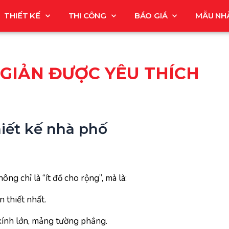
THIẾT KẾ
THI CÔNG
BÁO GIÁ
MẪU NH
 GIẢN ĐƯỢC YÊU THÍCH
hiết kế nhà phố
ng chỉ là “ít đồ cho rộng”, mà là:
n thiết nhất.
 kính lớn, mảng tường phẳng.