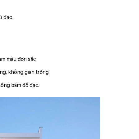
ủ đạo.
gam màu đơn sắc.
áng, không gian trống.
không bám đồ đạc.