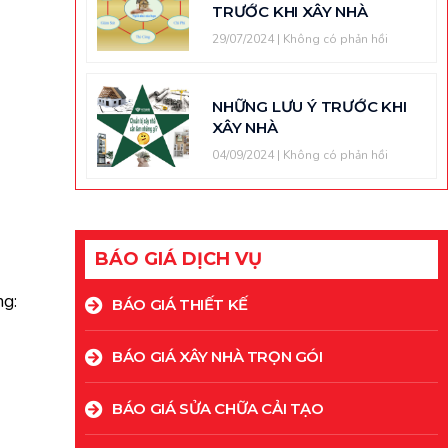
TRƯỚC KHI XÂY NHÀ
29/07/2024
Không có phản hồi
NHỮNG LƯU Ý TRƯỚC KHI
XÂY NHÀ
04/09/2024
Không có phản hồi
BÁO GIÁ DỊCH VỤ
ng:
BÁO GIÁ THIẾT KẾ
BÁO GIÁ XÂY NHÀ TRỌN GÓI
BÁO GIÁ SỬA CHỮA CẢI TẠO