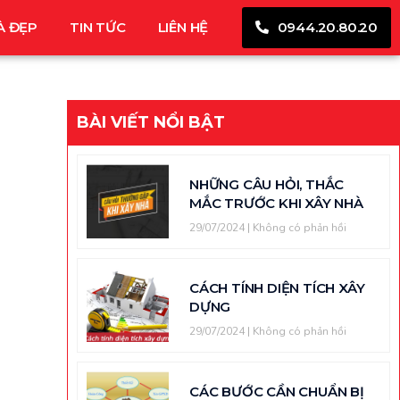
À ĐẸP
TIN TỨC
LIÊN HỆ
0944.20.80.20
BÀI VIẾT NỔI BẬT
NHỮNG CÂU HỎI, THẮC
MẮC TRƯỚC KHI XÂY NHÀ
29/07/2024
Không có phản hồi
CÁCH TÍNH DIỆN TÍCH XÂY
DỰNG
29/07/2024
Không có phản hồi
CÁC BƯỚC CẦN CHUẨN BỊ