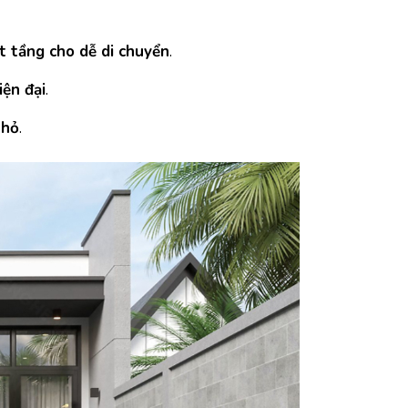
ít tầng cho dễ di chuyển
.
iện đại
.
nhỏ
.